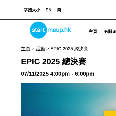
字體大小
EN
简
EPIC 2025 總決賽 - Startmeu
STARTMEUPHK
主頁
有關St
STARTMEUPHK FESTIVAL IS THE LEADING STARTUP AND INNOVATION CONFERENCE EVENT IN HONG KONG
主頁
>
活動
>
EPIC 2025 總決賽
EPIC 2025 總決賽
07/11/2025 4:00pm - 6:00pm