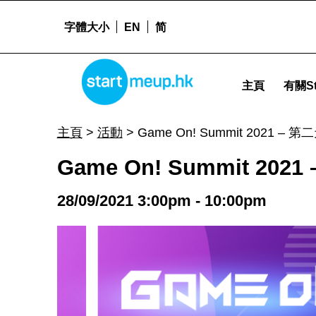
字體大小
EN
简
Game On! Summit 2021 – 第二天 - Startme
STARTMEUPHK
主頁
有關St
STARTMEUPHK FESTIVAL IS THE LEADING STARTUP AND INNOVATION CONFERENCE EVENT IN HONG KONG
主頁
>
活動
>
Game On! Summit 2021 – 第
Game On! Summit 2021
28/09/2021 3:00pm - 10:00pm