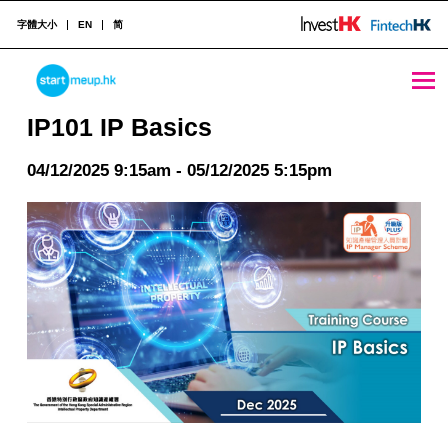
字體大小
EN
简
IP101 IP Basics - StartmeupHK
STARTMEUPHK
IP101 IP Basics
04/12/2025 9:15am - 05/12/2025 5:15pm
STARTMEUPHK FESTIVAL IS THE LEADING STARTUP AND INNOVATION CONFERENCE EVENT IN HONG KONG