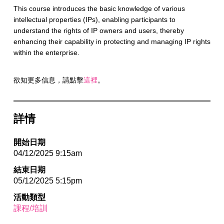
This course introduces the basic knowledge of various
intellectual properties (IPs), enabling participants to
understand the rights of IP owners and users, thereby
enhancing their capability in protecting and managing IP rights
within the enterprise.
欲知更多信息，請點擊
這裡
。
詳情
開始日期
04/12/2025 9:15am
結束日期
05/12/2025 5:15pm
活動類型
課程/培訓