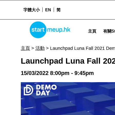
字體大小
EN
简
Launchpad Luna Fall 2021 Demo Day (Blockchain) - Start
STARTMEUPHK
主頁
有關St
STARTMEUPHK FESTIVAL IS THE LEADING STARTUP AND INNOVATION CONFERENCE EVENT IN HONG KONG
主頁
>
活動
>
Launchpad Luna Fall 2021 Dem
Launchpad Luna Fall 20
15/03/2022 8:00pm - 9:45pm