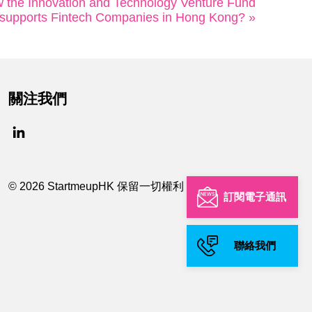
 the Innovation and Technology Venture Fund
 supports Fintech Companies in Hong Kong? »
關注我們
© 2026 StartmeupHK 保留一切權利
訂閱電子通訊
聯絡我們