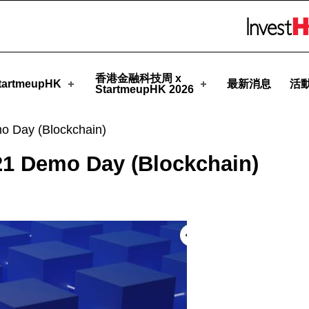
meupHK
Skip to menu 
香港金融科技周 x
artmeupHK
最新消息
活
StartmeupHK 2026
o Day (Blockchain)
21 Demo Day (Blockchain)