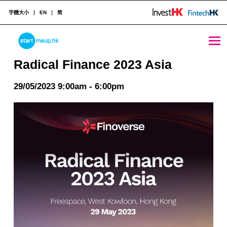
字體大小
EN
简
Radical Finance 2023 Asia - StartmeupHK
STARTMEUPHK
Radical Finance 2023 Asia
29/05/2023 9:00am - 6:00pm
STARTMEUPHK FESTIVAL IS THE LEADING STARTUP AND INNOVATION CONFERENCE EVENT IN HONG KONG