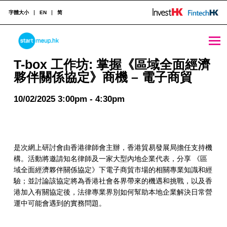
字體大小
EN
简
STARTMEUPHK
T-box 工作坊: 掌握《區域全面經濟夥伴關係協定》商機 – 電子商貿 - StartmeupHK
T-box 工作坊: 掌握《區域全面經濟
夥伴關係協定》商機 – 電子商貿
STARTMEUPHK FESTIVAL IS THE LEADING STARTUP AND INNOVATION CONFERENCE EVENT IN HONG KONG
10/02/2025 3:00pm - 4:30pm
是次網上研討會由香港律師會主辦，香港貿易發展局擔任支持機
構。活動將邀請知名律師及一家大型內地企業代表，分享 《區
域全面經濟夥伴關係協定》下電子商貿市場的相關專業知識和經
驗；並討論該協定將為香港社會各界帶來的機遇和挑戰，以及香
港加入有關協定後，法律專業界別如何幫助本地企業解決日常營
運中可能會遇到的實務問題。