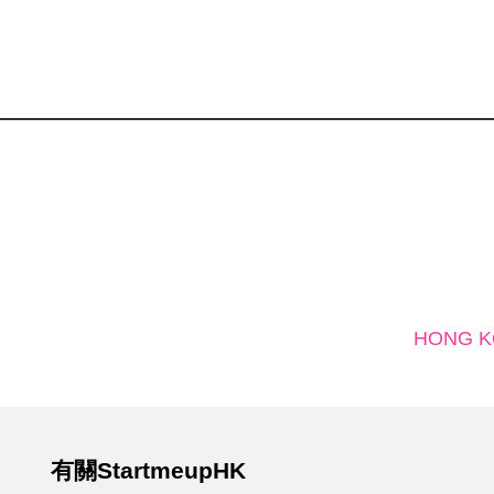
HONG K
有關StartmeupHK