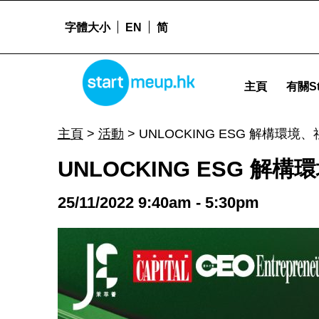
字體大小
EN
简
STARTMEUPHK
UNLOCKING ESG 解構環境、社會及企業管治 - Startme
主頁
有關St
STARTMEUPHK FESTIVAL IS THE LEADING STARTUP AND INNOVATION CONFERENCE EVENT IN HONG KONG
主頁
>
活動
>
UNLOCKING ESG 解構環
UNLOCKING ESG 
25/11/2022 9:40am - 5:30pm