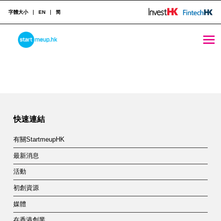
字體大小
EN
简
All About Money with Jayne Chan on StartmeupHK Festival (Part 2) - StartmeupHK
STARTMEUPHK
Skip back to main navigation
A
l
STARTMEUPHK FESTIVAL IS THE LEADING STARTUP AND INNOVATION CONFERENCE EVENT IN HONG KONG
l
A
快速連結
b
有關StartmeupHK
o
最新消息
u
活動
t
初創資源
M
媒體
在香港創業