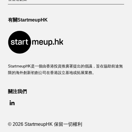
o
n
e
有關StartmeupHK
y
w
i
t
StartmeupHK是一個由香港投資推廣署提出的倡議，旨在協助前途無
h
限的海外創新初創公司在香港設立基地或拓展業務。
J
關注我們
a
y
n
© 2026 StartmeupHK 保留一切權利
e