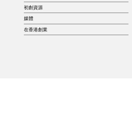
K
初創資源
媒體
o
在香港創業
n
g
’
s
n