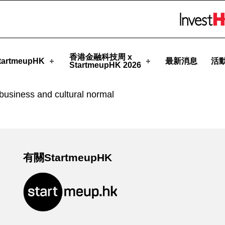
meupHK
Skip to menu 
香港金融科技周 x
artmeupHK
最新消息
活
StartmeupHK 2026
usiness and cultural normal
有關StartmeupHK