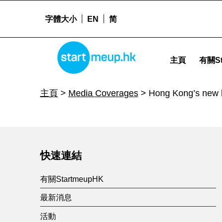
字體大小
EN
简
Hong Kong’s new business and cultural normal - Start
STARTMEUPHK
主頁
有關St
STARTMEUPHK FESTIVAL IS THE LEADING STARTUP AND INNOVATION CONFERENCE EVENT IN HONG KONG
主頁
>
Media Coverages
>
Hong Kong’s new b
Skip back to main navigation
H
o
快速連結
n
有關StartmeupHK
最新消息
g
活動