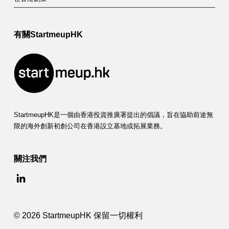
H
K
創
有關StartmeupHK
業
節
圓
滿
StartmeupHK是一個由香港投資推廣署提出的倡議，旨在協助前途無
落
限的海外創新初創公司在香港設立基地或拓展業務。
幕
關注我們
引
領
全
© 2026 StartmeupHK 保留一切權利
球