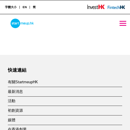
字體大小
EN
简
STARTMEUPHK
StartmeupHK創業節圓滿落幕 引領全球初創企業邁向未來無限可能 - StartmeupHK
Skip back to main navigation
S
t
STARTMEUPHK FESTIVAL IS THE LEADING STARTUP AND INNOVATION CONFERENCE EVENT IN HONG KONG
a
r
快速連結
t
有關StartmeupHK
m
最新消息
e
活動
u
初創資源
p
媒體
在香港創業