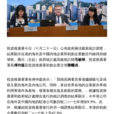
港
持
續
吸
引
跨
投資推廣署今日（十月二十一日）公布政府兩項最新統計調查，
國
結果顯示在港的海外及中國內地企業和初創企業數目均錄得持續
增長。圖示（左起）政府統計處高級統計師
毛敏琳
、投資推廣署
企
署長
傅仲森
及投資推廣署初創企業主管
陳幗貞
。
業
投資推廣署署長傅仲森表示︰「我很高興看見香港繼續吸引及保
和
留主要的海外及內地公司。同時，來自世界各地的企業家亦爭相
初
利用香港作為基地，發展各種先進及創新的業務。」根據投資推
廣署和政府統計處聯合進行的統計調查的結果顯示，今年母公司
創
在海外及中國內地的駐港公司數目較二○一七年增加9.9%。此
外，根據由投資推廣署進行的另一個調查結果顯示，本港的初創
公
企業數目亦較二○一七年上升42.8%。