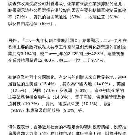
調查亦收集受訪公司對香港吸引企業前來設立業務據點的意見，
結果顯示這些公司選擇在港設點的因素主要包括簡單稅制及低稅
率（71%）、資訊的自由流通性（63%）、地理位置（61%），
以及自由港地位（59%）。
另外，「二○一九年初創企業統計調查」結果顯示，二○一九年在
香港主要的政府或私人共享工作空間及創業孵化器營運的初創企
業共有3 184間，較二○一七年的2 229間上升42.8%。這些初創
企業共聘用超過12 400人，較二○一七年上升97.4%。
初創企業社群十分國際化。有34%的創辦人來自世界各地，當中
居首位的是美國（15.4%），其次為中國內地（14.0%）、英國
（12.5%）、法國（7.0%）及澳洲（6.3%）。這些初創企業的
主要業務包括金融科技（14.3%）、電子商貿、供應鏈管理及物
流科技（10.7%）、資訊、電腦及科技（10.1%）、設計
（9.5%）和專業及顧問服務（9.0%）等。
傅仲森表示，香港近月社會的不穩定會影響到投資情緒，投資推
廣署會加大力度（特別在目標市場）進行推廣工作，以提升投資