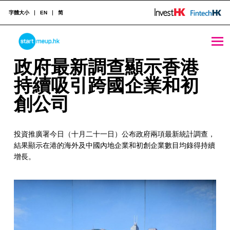
字體大小
EN
简
STARTMEUPHK
政府最新調查顯示香港持續吸引跨國企業和初創公司 - StartmeupHK
政
政府最新調查顯示香港
府
持續吸引跨國企業和初
STARTMEUPHK FESTIVAL IS THE LEADING STARTUP AND INNOVATION CONFERENCE EVENT IN HONG KONG
最
創公司
新
投資推廣署今日（十月二十一日）公布政府兩項最新統計調查，
調
結果顯示在港的海外及中國內地企業和初創企業數目均錄得持續
查
增長。
顯
示
香