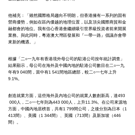
司
他補充：「雖然國際格局趨向不明朗，但香港擁有一系列的固有
營商優勢，例如在區內優越的地理位置，以及頂尖國際商貿和金
融都會的地位。我有信心香港會繼續吸引世界級投資者前來開展
業務。與此同時，粵港澳大灣區發展和『一帶一路』倡議亦會帶
來新的機遇。」
根據「二○一九年有香港境外母公司的駐港公司按年統計調查」
結果顯示，母公司在海外及中國內地的駐港公司數目在二○一九
年有9 040間，當中有1 541間地區總部，較二○一七年上升
9.1%。
創造就業方面，這些海外及內地公司的就業人數創新高，達493
000人，二○一七年則為443 000人，上升11.3%。在公司來源地
方面，中國內地居榜首，共有1 799間公司，之後分別為日本（1
413間）、美國（1 344間）、英國（713間）及新加坡（446
間）。