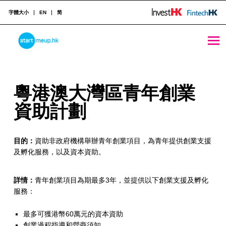
字體大小
EN
简
粵港澳大灣區青年創業資助計劃 - StartmeupHK
STARTMEUPHK
粵
粵港澳大灣區青年創業
STARTMEUPHK FESTIVAL IS THE LEADING STARTUP AND INNOVATION CONFERENCE EVENT IN HONG KONG
港
資助計劃
澳
目的：
資助非政府機構舉辦青年創業項目，為青年提供創業支援
大
及孵化服務，以及資本資助。
灣
區
詳情：
青年創業項目為期最多3年，並提供以下創業支援及孵化
服務：
青
最多可獲港幣60萬元的資本資助
年
創業過程指導和營商須知