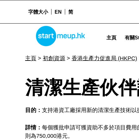
字體大小
EN
简
清潔生產伙伴計劃 (CPPP) - Startmeu
STARTMEUPHK
主頁
有關St
STARTMEUPHK FESTIVAL IS THE LEADING STARTUP AND INNOVATION CONFERENCE EVENT IN HONG KONG
主頁
>
初創資源
>
香港生產力促進局 (HKPC)
清
清潔生產伙伴計
潔
目的：
支持港資工廠採用新的清潔生產技術以
生
詳情：
每個獲批申請可獲資助不多於項目費用的 
則為750,000港元。