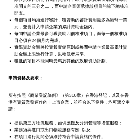
應
准開支的三分之二 ，而申請企業須承擔該項目的餘下總核准
開支。
商
每個項目均須進行審計，獲資助的審計費用最多為港幣一萬
資
元，並會計入申請企業的累計資助金額內。
每間申請企業最多可獲資助四個核准項目，而每一個核准項
助
目必須在24個月內完成。
實際資助金額將按實報實銷原則或每間申請企業最高累計資
先
助金額上限進行計算，以較低者爲準。
導
獲批的項目不能同時受惠於其他的政府資助計劃。
計
申請資格及要求：
劃
(
所有按照《商業登記條例》（第310章）在香港登記，以及在香
港有實質業務運作的非上市企業，並符合以下條件，均可遞交申
T
請：
P
提供第三方物流服務，如供應鏈及分銷管理等增值服務；
L
業務須與進口或出口物流服務有關; 以及
在項目進行期間必須維持符合申請資格的條件。