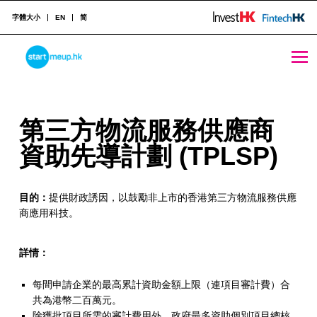
字體大小
EN
简
第三方物流服務供應商資助先導計劃 (TPLSP) - StartmeupHK
STARTMEUPHK
第
第三方物流服務供應商
STARTMEUPHK FESTIVAL IS THE LEADING STARTUP AND INNOVATION CONFERENCE EVENT IN HONG KONG
三
資助先導計劃 (TPLSP)
方
目的：
提供財政誘因，以鼓勵非上市的香港第三方物流服務供應
物
商應用科技。
流
服
詳情：
務
每間申請企業的最高累計資助金額上限（連項目審計費）合
共為港幣二百萬元。
供
除獲批項目所需的審計費用外，政府最多資助個別項目總核