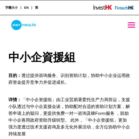
字體大小
EN
简
中小企資援組 - StartmeupHK
STARTMEUPHK
中
中小企資援組
STARTMEUPHK FESTIVAL IS THE LEADING STARTUP AND INNOVATION CONFERENCE EVENT IN HONG KONG
小
目的：
透过提供谘询服务、识别资助计划，协助中小企业运用政
企
府资金提升竞争力并促进成长。
資
援
详情：
「中小企资援组」由工业贸易署委托生产力局营运，支援
小队透过与中小企直接会谈，协助配对合适的资助计划方案，解
組
答申请上的疑问，更提供免费一对一咨询及睇Form服务 ，鼓励
中小企善用政府资助升级转型。 此外，「中小企资援组」更加
强力度透过技术支援咨询及多元化外展活动，全方位协助中小企
持续发展