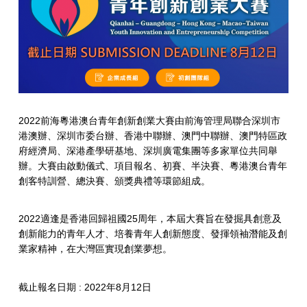
2022前海粵港澳台青年創新創業大賽由前海管理局聯合深圳市
港澳辦、深圳市委台辦、香港中聯辦、澳門中聯辦、澳門特區政
府經濟局、深港產學研基地、深圳廣電集團等多家單位共同舉
辦。大賽由啟動儀式、項目報名、初賽、半決賽、粵港澳台青年
創客特訓營、總決賽、頒獎典禮等環節組成。
2022適逢是香港回歸祖國25周年，本屆大賽旨在發掘具創意及
創新能力的青年人才、培養青年人創新態度、發揮領袖潛能及創
業家精神，在大灣區實現創業夢想。
截止報名日期 : 2022年8月12日