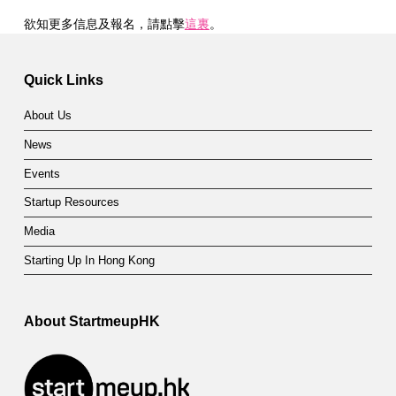
欲知更多信息及報名，請點擊
這裏
。
Skip back to main navigation
Quick Links
About Us
News
Events
Startup Resources
Media
Starting Up In Hong Kong
About StartmeupHK