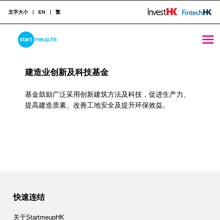
文字大小
EN
繁
Construction Industry Archives - StartmeupHK
STARTMEUPHK
R
建造业创新及科技基金
e
STARTMEUPHK FESTIVAL IS THE LEADING STARTUP AND INNOVATION CONFERENCE EVENT IN HONG KONG
s
基金鼓励广泛采用创新建筑方法及科技，促进生产力、
提高建造质素、改善工地安全及提升环保效益。
o
u
r
c
e
快速连结
C
关于StartmeupHK