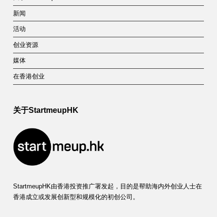
a
新闻
t
活动
e
创业资源
g
媒体
o
在香港创业
r
y
关于StartmeupHK
：
C
o
n
StartmeupHK由香港投资推广署发起，目的是帮助海内外创业人士在
s
香港成立或发展创新型和规模化的初创公司。
t