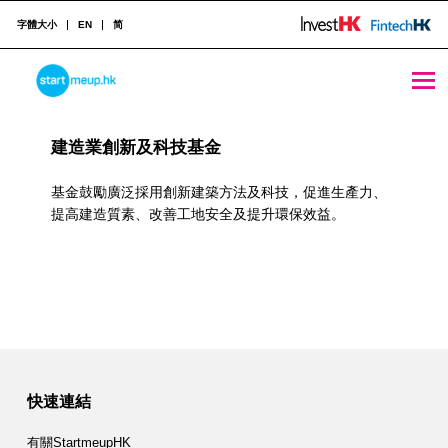
字體大小
EN
简
Construction Industry Archives - StartmeupHK
STARTMEUPHK
R
建造業創新及科技基金
e
STARTMEUPHK FESTIVAL IS THE LEADING STARTUP AND INNOVATION CONFERENCE EVENT IN HONG KONG
s
基金鼓勵廣泛採用創新建築方法及科技，促進生產力、
提高建造質素、改善工地安全及提升環保效益。
o
u
r
c
e
快速連結
C
有關StartmeupHK