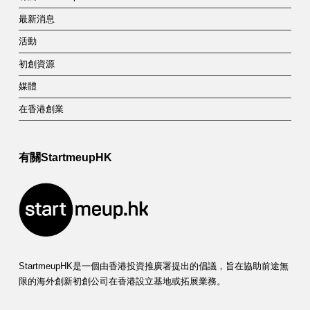
a
最新消息
t
活動
e
初創資源
g
媒體
o
在香港創業
r
y
有關StartmeupHK
:
C
o
n
StartmeupHK是一個由香港投資推廣署提出的倡議，旨在協助前途無
s
限的海外創新初創公司在香港設立基地或拓展業務。
t