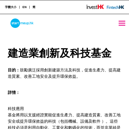
字體大小
EN
简
建造業創新及科技基金 - StartmeupHK
STARTMEUPHK
建
建造業創新及科技基金
STARTMEUPHK FESTIVAL IS THE LEADING STARTUP AND INNOVATION CONFERENCE EVENT IN HONG KONG
造
目的：
鼓勵廣泛採用創新建築方法及科技，促進生產力、提高建
業
造質素、改善工地安全及提升環保效益。
創
新
詳情：
及
科技應用
科
基金將用以支援經證實能促進生產力、提高建造質素、改善工地
安全或提升環保效益的科技（包括機械、設備及軟件 ）。這些
技
科技必須是利用自動化、工業化和數碼化的技術，而並非單純是