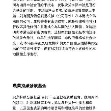
資
所有項目申請會否給予批准，仍取決於有關申請是否符
合基金的準則。 申請資格及要求: 如由法律實體提出申
助
請，則有關實體必須是根據《公司條例》在本港成立為
計
法團的公司，並與香港有密切聯繫；或是根據香港特別
行政區其他條例在香港成立為法團的法人團體，並能證
劃
明與本港漁業有密切聯繫。這類型的團體包括本地註冊
的漁業合作社、非牟利漁業團體、非政府機構或社會企
業；或 本港的學術及研究機構 與海外團體及機構共同提
出的申請亦可接受，但有關項目須由符合上述條件的本
地團體主導進行。
農業持續發展基金
農業持續發展基金 目的： 基金旨在資助務實、應用為本
的項目、計劃或研究工作，協助農戶提升生產力和產
量，以及促進農業的可持續發展和增強業界的整體競爭