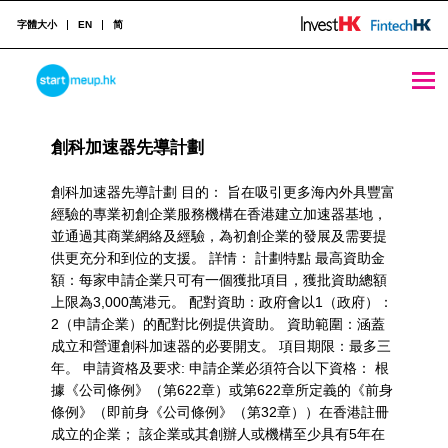
字體大小
EN
简
聚焦行業的資助計劃 Archives - StartmeupHK
STARTMEUPHK
R
創科加速器先導計劃
e
STARTMEUPHK FESTIVAL IS THE LEADING STARTUP AND INNOVATION CONFERENCE EVENT IN HONG KONG
s
創科加速器先導計劃 目的： 旨在吸引更多海內外具豐富
經驗的專業初創企業服務機構在香港建立加速器基地，
o
並通過其商業網絡及經驗，為初創企業的發展及需要提
供更充分和到位的支援。 詳情： 計劃特點 最高資助金
u
額：每家申請企業只可有一個獲批項目，獲批資助總額
r
上限為3,000萬港元。 配對資助：政府會以1（政府）：
2（申請企業）的配對比例提供資助。 資助範圍：涵蓋
c
成立和營運創科加速器的必要開支。 項目期限：最多三
年。 申請資格及要求: 申請企業必須符合以下資格： 根
e
據《公司條例》（第622章）或第622章所定義的《前身
C
條例》（即前身《公司條例》（第32章））在香港註冊
成立的企業； 該企業或其創辦人或機構至少具有5年在