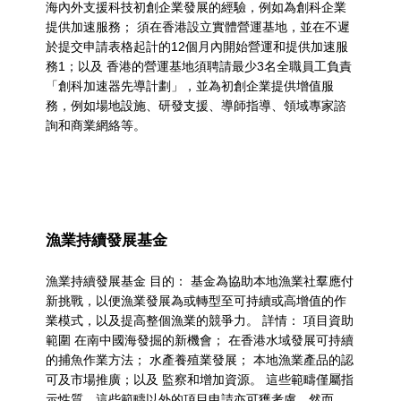
a
海內外支援科技初創企業發展的經驗，例如為創科企業
t
提供加速服務； 須在香港設立實體營運基地，並在不遲
於提交申請表格起計的12個月內開始營運和提供加速服
e
務1；以及 香港的營運基地須聘請最少3名全職員工負責
「創科加速器先導計劃」，並為初創企業提供增值服
g
務，例如場地設施、研發支援、導師指導、領域專家諮
o
詢和商業網絡等。
r
y
:
漁業持續發展基金
聚
漁業持續發展基金 目的： 基金為協助本地漁業社羣應付
焦
新挑戰，以便漁業發展為或轉型至可持續或高增值的作
行
業模式，以及提高整個漁業的競爭力。 詳情： 項目資助
範圍 在南中國海發掘的新機會； 在香港水域發展可持續
業
的捕魚作業方法； 水產養殖業發展； 本地漁業產品的認
可及市場推廣；以及 監察和增加資源。 這些範疇僅屬指
的
示性質。這些範疇以外的項目申請亦可獲考慮。然而，