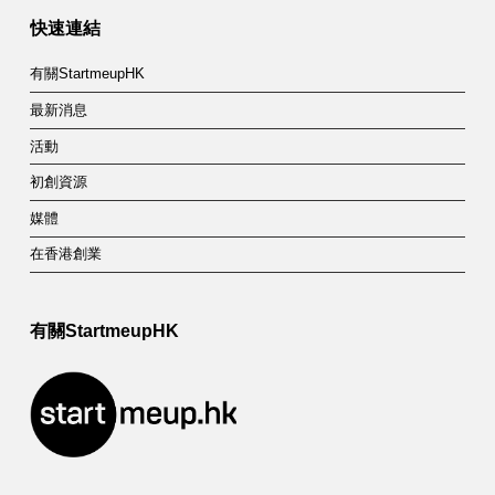
計
快速連結
劃
有關StartmeupHK
(
最新消息
D
活動
T
初創資源
S
媒體
P
在香港創業
P
有關StartmeupHK
)