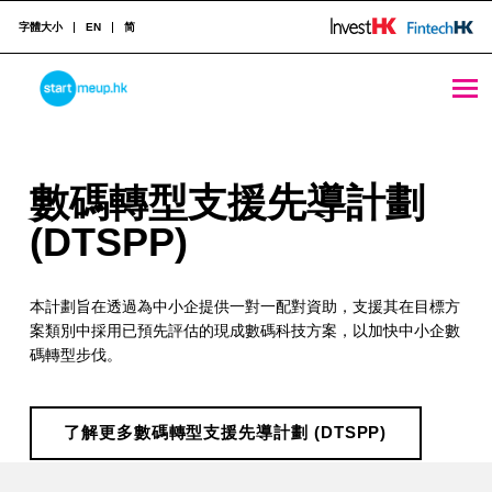
字體大小
EN
简
數碼轉型支援先導計劃 (DTSPP) - StartmeupHK
STARTMEUPHK
數
數碼轉型支援先導計劃
STARTMEUPHK FESTIVAL IS THE LEADING STARTUP AND INNOVATION CONFERENCE EVENT IN HONG KONG
碼
(DTSPP)
轉
本計劃旨在透過為中小企提供一對一配對資助，支援其在目標方
型
案類別中採用已預先評估的現成數碼科技方案，以加快中小企數
支
碼轉型步伐。
援
先
了解更多數碼轉型支援先導計劃 (DTSPP)
Skip back to main navigation
導