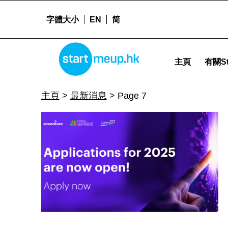
字體大小
EN
简
STARTMEUPHK
最新消息 Archives - Page 7 of 39 - Startm
主頁
有關St
STARTMEUPHK FESTIVAL IS THE LEADING STARTUP AND INNOVATION CONFERENCE EVENT IN HONG KONG
主頁
>
最新消息
>
Page 7
C
a
t
e