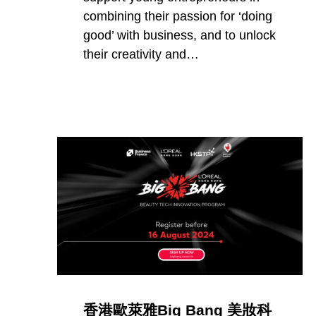
combining their passion for ‘doing
good’ with business, and to unlock
their creativity and…
香港歐萊雅Big Bang 美妝科