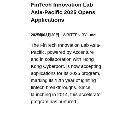
g
FinTech Innovation Lab
Asia-Pacific 2025 Opens
o
Applications
日期
r
2025年03月20日
WRITTEN BY:
mci
The FinTech Innovation Lab Asia-
y
Pacific, powered by Accenture
and in collaboration with Hong
:
Kong Cyberport, is now accepting
applications for its 2025 program,
marking its 12th year of igniting
最
fintech breakthroughs. Since
launching in 2014, this accelerator
新
program has nurtured…