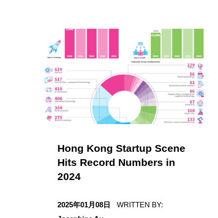
消
息
(
p
a
g
Hong Kong Startup Scene
Hits Record Numbers in
e
2024
日期
7
2025年01月08日
WRITTEN BY: