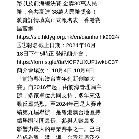
幣以及前海總決賽 金獎30萬人民
幣，合共高達 38萬人民幣獎金！
瀏覽詳情填寫正式報名表：香港賽
區官網
https://sic.hkfyg.org.hk/en/qianhaihk2024/
🗓️🕔報名截止日期：2024年10月
18日下午5時正 登記簡介會：
https://forms.gle/8aMCF7UXUF1wkbC37
簡介會場次： 10月4日,10月9日
「前海粵港澳台青年創新創業大
賽」自2016年起，由前海管理局主
辦，多家單位共同支持，多年來活
動反應熱烈。至2024年已是大賽連
續第九屆舉辦，是粵港澳台地區持
續舉辦時間最長、參與人數最多、
影響力最大的專業賽事之一。已日
益成為粵、港、澳、台青年廣泛交