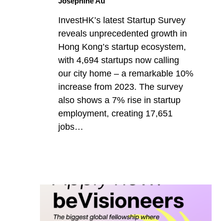
Josephine Au
)
InvestHK’s latest Startup Survey
reveals unprecedented growth in
Hong Kong’s startup ecosystem,
with 4,694 startups now calling
our city home – a remarkable 10%
increase from 2023. The survey
also shows a 7% rise in startup
employment, creating 17,651
jobs…