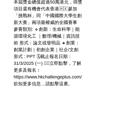
本屆獎金總值超過50萬港元，得獎
項目還有機會代表香港🇭🇰參加
「挑戰杯」同「中國國際大學生創
新大賽」兩項最權威的全國賽事
參賽類別: 🔹創新：生命科學｜能
源環境化工 ｜數理/機械｜資訊技
術 形式：論文或發明品 🔸創業：
創業計劃｜初創企業｜社企/文創
形式 : PPT 🗓️截止報名日期：
31/3/2025 (一) 👉🏻立即點擊，了解
更多及報名︰
https://www.hkchallengeplus.com/
欲知更多信息，請點擊這裏。