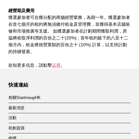
經營期及費用
獲選參加者可在獲分配的商舖經營業務，為期一年。獲選參加者
在首七個月的租約將無須繳付租金及管理費，並獲得基本店舖裝
修和市場推廣等支援。 如獲選參加者在計劃期間獲取利潤，房
協將收取淨利潤的百份之二十(20%) ; 首年租約餘下的八至十二
個月內，租金將按營業額的百份之十 (10%) 計算，以支持計劃
的持續發展。
欲知更多信息，請點擊
這裡
。
Skip back to main navigation
快速連結
有關StartmeupHK
最新消息
活動
初創資源
媒體