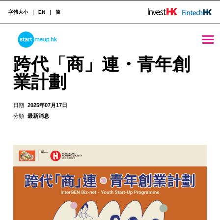
字體大小
EN
简
跨代「商」連・青年創業計劃 - StartmeupHK
STARTMEUPHK
跨代「商」連・青年創
業計劃
STARTMEUPHK FESTIVAL IS THE LEADING STARTUP AND INNOVATION CONFERENCE EVENT IN HONG KONG
日期
2025年07月17日
分類
最新消息