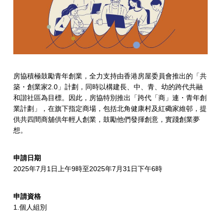
房協積極鼓勵青年創業，全力支持由香港房屋委員會推出的「共
築・創業家2.0」計劃，同時以構建長、中、青、幼的跨代共融
和諧社區為目標。因此，房協特別推出「跨代「商」連・青年創
業計劃」，在旗下指定商場，包括北角健康村及紅磡家維邨，提
供共四間商舖供年輕人創業，鼓勵他們發揮創意，實踐創業夢
想。
申請⽇期
2025年7⽉1⽇上午9時⾄2025年7⽉31⽇下午6時
申請資格
1.個人組別