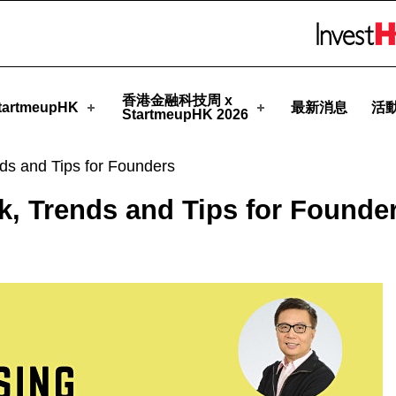
tmeupHK
Skip to menu 
香港金融科技周 x
artmeupHK
最新消息
活
StartmeupHK 2026
ds and Tips for Founders
k, Trends and Tips for Founde