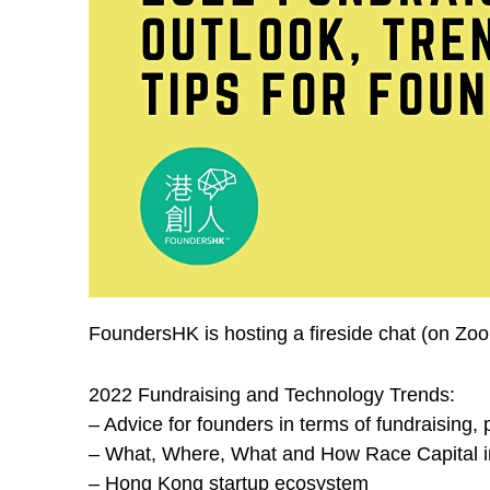
FoundersHK is hosting a fireside chat (on Zo
2022 Fundraising and Technology Trends:
– Advice for founders in terms of fundraising,
– What, Where, What and How Race Capital i
– Hong Kong startup ecosystem