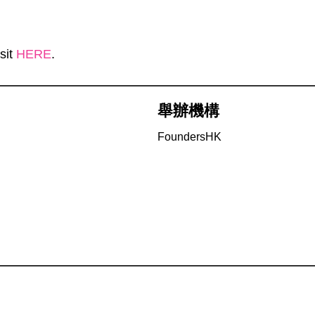
sit
HERE
.
舉辦機構
FoundersHK