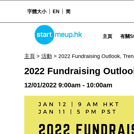
字體大小
EN
简
2022 Fundraising Outlook, Trends and Tips for Founders - Star
STARTMEUPHK
主頁
有關St
STARTMEUPHK FESTIVAL IS THE LEADING STARTUP AND INNOVATION CONFERENCE EVENT IN HONG KONG
主頁
>
活動
>
2022 Fundraising Outlook, Tren
2022 Fundraising Outloo
12/01/2022 9:00am - 10:00am