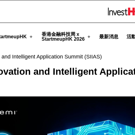
artmeupHK
Skip to menu 
香港金融科技周 x
artmeupHK
最新消息
活
StartmeupHK 2026
and Intelligent Application Summit (SIIAS)
ation and Intelligent Applica