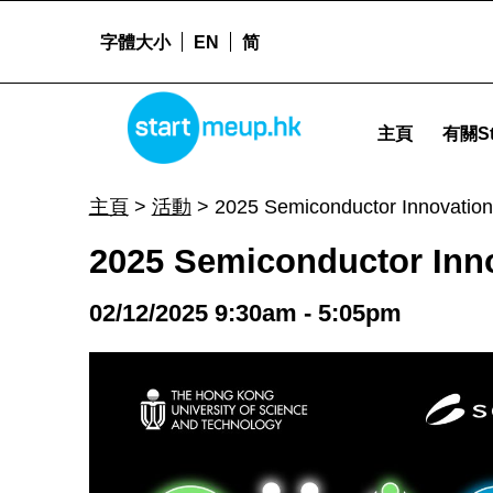
字體大小
EN
简
2025 Semiconductor Innovation and Intelligent Application Summit (SIIAS) - St
STARTMEUPHK
主頁
有關St
STARTMEUPHK FESTIVAL IS THE LEADING STARTUP AND INNOVATION CONFERENCE EVENT IN HONG KONG
主頁
>
活動
>
2025 Semiconductor Innovation 
2025 Semiconductor Innov
02/12/2025 9:30am - 5:05pm