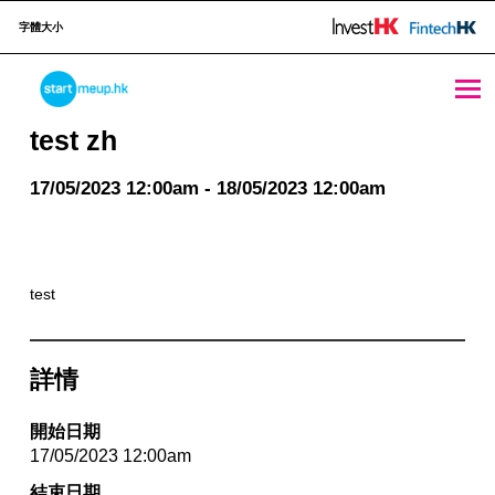
字體大小
test zh - StartmeupHK
STARTMEUPHK
test zh
17/05/2023 12:00am - 18/05/2023 12:00am
STARTMEUPHK FESTIVAL IS THE LEADING STARTUP AND INNOVATION CONFERENCE EVENT IN HONG KONG
test
詳情
開始日期
17/05/2023 12:00am
結束日期