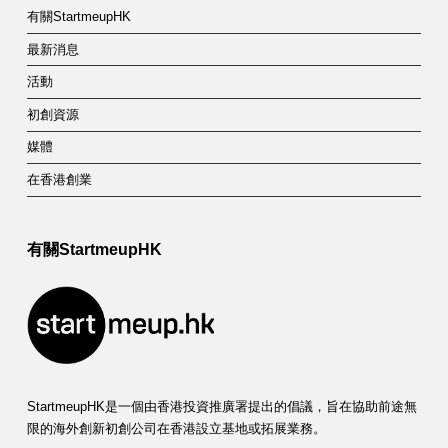
a
有關StartmeupHK
t
最新消息
e
活動
g
初創資源
o
媒體
r
在香港創業
y
:
有關StartmeupHK
A
n
t
i
StartmeupHK是一個由香港投資推廣署提出的倡議，旨在協助前途無
-
限的海外創新初創公司在香港設立基地或拓展業務。