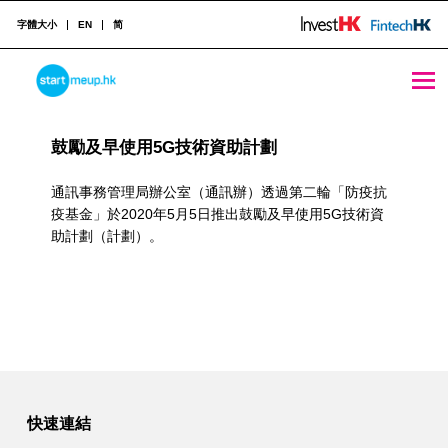
字體大小
EN
简
Anti-Epidemic Fund – Support Measures for SMEs and Startups Archives - StartmeupHK
STARTMEUPHK
R
鼓勵及早使用5G技術資助計劃
e
STARTMEUPHK FESTIVAL IS THE LEADING STARTUP AND INNOVATION CONFERENCE EVENT IN HONG KONG
s
通訊事務管理局辦公室（通訊辦）透過第二輪「防疫抗
疫基金」於2020年5月5日推出鼓勵及早使用5G技術資
o
助計劃（計劃）。
u
r
c
e
C
快速連結