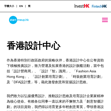
字體大小
EN
简
香港設計中心 - StartmeupHK
STARTMEUPHK
香
香港設計中心
STARTMEUPHK FESTIVAL IS THE LEADING STARTUP AND INNOVATION CONFERENCE EVENT IN HONG KONG
港
作為香港特別行政區政府的策略伙伴，香港設計中心在公帑資助
設
下積極推廣設計，致力營運及拓展香港的設計旗艦活動，當中包
計
括「設計營商周」、「設計『智』識周」、「Fashion Asia
Hong Kong」、「設計創業培育計劃」、「時裝創業培育計劃」
中
及「DFA設計獎」等，藉此激發創意和宣揚設計思維。
心
我們致力以弘揚優秀設計、推動設計思維及培育設計企業家精神
為核心使命。有賴各位同事一直以來的不懈努力及「創意智優計
劃」的項目資助，我們得以培育更多年輕創意菁英，帶領香港設