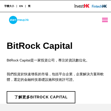
字體大小
EN
简
BitRock Capital - StartmeupHK
STARTMEUPHK
B
BitRock Capital
STARTMEUPHK FESTIVAL IS THE LEADING STARTUP AND INNOVATION CONFERENCE EVENT IN HONG KONG
i
BitRock Capital是一家投資公司，專注於資訊數位化。
t
R
我們投資於快速增長的市場，包括平台企業，企業解決方案和軟
o
體，選定的金融科技基礎設施和技術許可證。
c
k
了解更多BITROCK CAPITAL
Skip back to main navigation
C