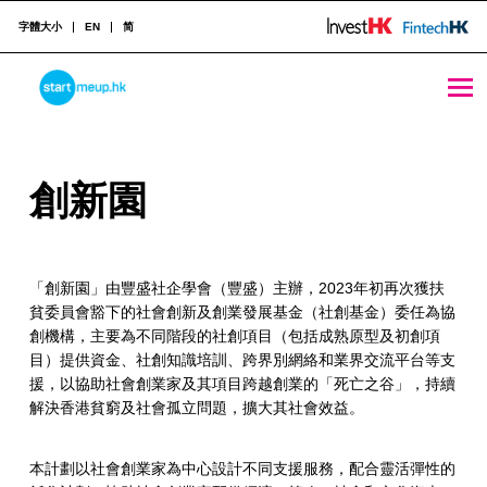
字體大小
EN
简
創新園 - StartmeupHK
STARTMEUPHK
創
創新園
STARTMEUPHK FESTIVAL IS THE LEADING STARTUP AND INNOVATION CONFERENCE EVENT IN HONG KONG
新
園
「創新園」由豐盛社企學會（豐盛）主辦，2023年初再次獲扶
貧委員會豁下的社會創新及創業發展基金（社創基金）委任為協
創機構，主要為不同階段的社創項目（包括成熟原型及初創項
目）提供資金、社創知識培訓、跨界別網絡和業界交流平台等支
援，以協助社會創業家及其項目跨越創業的「死亡之谷」，持續
解決香港貧窮及社會孤立問題，擴大其社會效益。
本計劃以社會創業家為中心設計不同支援服務，配合靈活彈性的