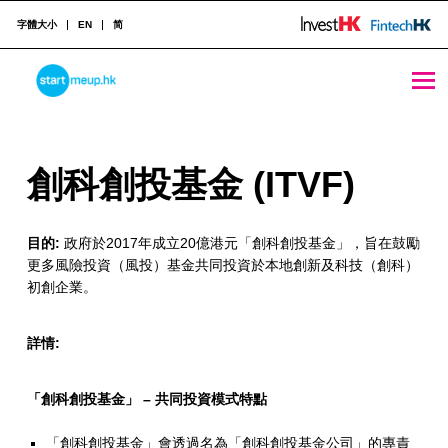
字體大小
EN
简
創科創投基金 (ITVF) - StartmeupHK
STARTMEUPHK
創
創科創投基金 (ITVF)
STARTMEUPHK FESTIVAL IS THE LEADING STARTUP AND INNOVATION CONFERENCE EVENT IN HONG KONG
科
目的:
政府於2017年成立20億港元「創科創投基金」，旨在鼓勵
創
更多風險投資（風投）基金共同投資於本地創新及科技（創科）
投
初創企業。
基
詳情:
金
(
「創科創投基金」 – 共同投資模式特點
I
「創科創投基金」會透過名為「創科創投基金公司」的專責