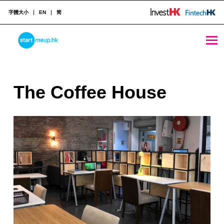
字體大小
EN
简
The Coffee House - StartmeupHK
STARTMEUPHK
T
The Coffee House
STARTMEUPHK FESTIVAL IS THE LEADING STARTUP AND INNOVATION CONFERENCE EVENT IN HONG KONG
h
e
C
o
f
f
e