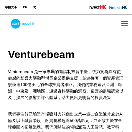
字體大小
EN
简
Venturebeam - StartmeupHK
STARTMEUPHK
V
Venturebeam
STARTMEUPHK FESTIVAL IS THE LEADING STARTUP AND INNOVATION CONFERENCE EVENT IN HONG KONG
e
Venturebeam 是一家專屬的邀請制投資平臺，致力於為具有使
n
命感的影響力驅動型增長企業提供支援，並連接著一個資產管理
t
規模達100億美元的全球投資者網路。我們的業務遍及亞洲、歐
洲、中東及非洲地區，通過資料驅動的洞察、嚴謹的盡職調查以
u
及可擴展的影響力評估體系，助力做出更明智的投資決策。
r
我們專注於已驗證市場吸引力的傑出企業—這些企業通常處於A
e
輪及以上融資階段，融資規模超過500萬歐元，並正致力於在全
b
球範圍內拓展業務。我們所關注的領域涵蓋人工智慧、教育科