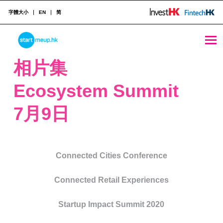
字體大小
EN
简
STARTMEUPHK
相片集
Ecosystem Summit
STARTMEUPHK FESTIVAL IS THE LEADING STARTUP AND INNOVATION CONFERENCE EVENT IN HONG KONG
7月9日
Connected Cities Conference
Connected Retail Experiences
Startup Impact Summit 2020