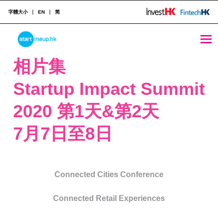
字體大小
EN
简
STARTMEUPHK
相片集
Startup Impact Summit
STARTMEUPHK FESTIVAL IS THE LEADING STARTUP AND INNOVATION CONFERENCE EVENT IN HONG KONG
2020 第1天&第2天
7月7日至8日
Connected Cities Conference
Connected Retail Experiences