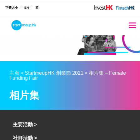
字體大小
EN
简
STARTMEUPHK
STARTMEUPHK FESTIVAL IS THE LEADING STARTUP AND INNOVATION CONFERENCE EVENT IN HONG KONG
主頁
>
StartmeupHK 創業節 2021
>
相片集 – Female
Funding Fair
相片集
主要活動 >
社群活動 >