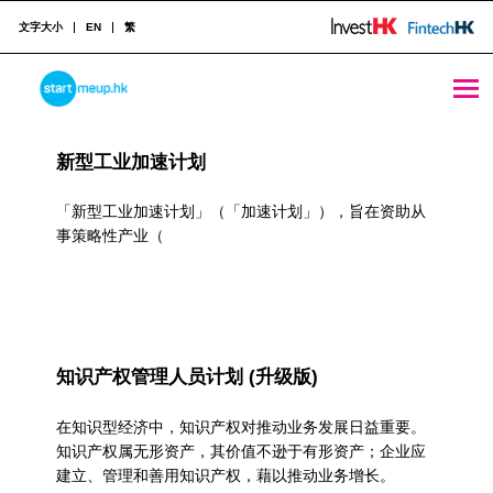
文字大小
EN
繁
资助科技应用/专利申请 Archives - StartmeupHK
STARTMEUPHK
R
新型工业加速计划
e
STARTMEUPHK FESTIVAL IS THE LEADING STARTUP AND INNOVATION CONFERENCE EVENT IN HONG KONG
s
「新型工业加速计划」（「加速计划」），旨在资助从
事策略性产业（
o
u
r
c
知识产权管理人员计划 (升级版)
e
在知识型经济中，知识产权对推动业务发展日益重要。
C
知识产权属无形资产，其价值不逊于有形资产；企业应
建立、管理和善用知识产权，藉以推动业务增长。