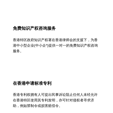
a
t
e
g
免费知识产权咨询服务
o
香港特区政府知识产权署在香港律师会的支援下，为香
r
港中小型企业(中小企*)提供一对一的免费知识产权咨询
服务。
y
：
资
助
在香港申请标准专利
科
香港专利权拥有人可提出民事诉讼阻止任何人未经允许
技
在香港特区使用其专利发明，亦可针对侵权者寻求济
助，例如禁制令或损害赔偿令。
应