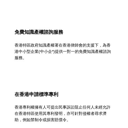
a
t
e
g
免費知識產權諮詢服務
o
香港特區政府知識產權署在香港律師會的支援下，為香
r
港中小型企業(中小企*)提供一對一的免費知識產權諮詢
服務。
y
:
資
助
在香港申請標準專利
科
香港專利權擁有人可提出民事訴訟阻止任何人未經允許
技
在香港特區使用其專利發明，亦可針對侵權者尋求濟
助，例如禁制令或損害賠償令。
應