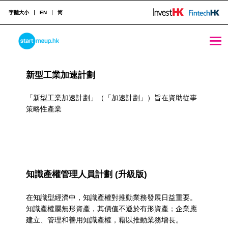
字體大小
EN
简
資助科技應用/專利申請 Archives - StartmeupHK
STARTMEUPHK
R
新型工業加速計劃
e
STARTMEUPHK FESTIVAL IS THE LEADING STARTUP AND INNOVATION CONFERENCE EVENT IN HONG KONG
s
「新型工業加速計劃」（「加速計劃」）旨在資助從事
策略性產業
o
u
r
c
知識產權管理人員計劃 (升級版)
e
在知識型經濟中，知識產權對推動業務發展日益重要。
C
知識產權屬無形資產，其價值不遜於有形資產；企業應
建立、管理和善用知識產權，藉以推動業務增長。