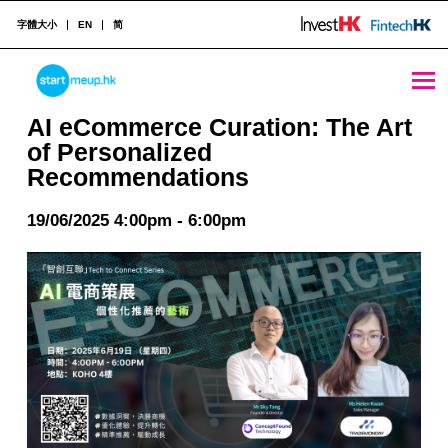
字體大小
EN
简
AI eCommerce Curation: The Art of Personalized Recommendations - StartmeupHK
STARTMEUPHK
AI eCommerce Curation: The Art
of Personalized
Recommendations
STARTMEUPHK FESTIVAL IS THE LEADING STARTUP AND INNOVATION CONFERENCE EVENT IN HONG KONG
19/06/2025 4:00pm - 6:00pm