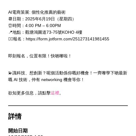
AI電商策展: 個性化推薦的藝術
📆日期：2025年6月19日（星期四）
⏰時間：4:00 PM – 6:00PM
📍地點：觀塘鴻圖道73-75號KOHO 4樓
✍🏻報名：https://form.jotform.com/251273141981455
即刻報名，位置有限！快啲嚟啦！
💫識科技、想創新？呢個活動係你嘅好機會！一齊嚟學下啲最新
嘅 AI 技術，仲有 networking 機會等你！
欲知更多信息，請點擊
這裡
。
詳情
開始日期