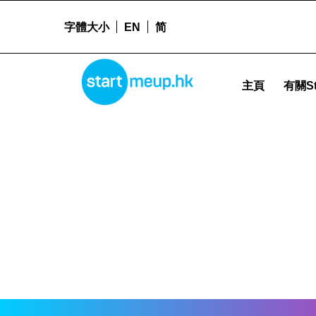
字體大小
EN
简
STARTMEUPHK
2021 創業世界盃亞洲區域總決賽 - Startmeu
主頁
有關St
STARTMEUPHK FESTIVAL IS THE LEADING STARTUP AND INNOVATION CONFERENCE EVENT IN HONG KONG