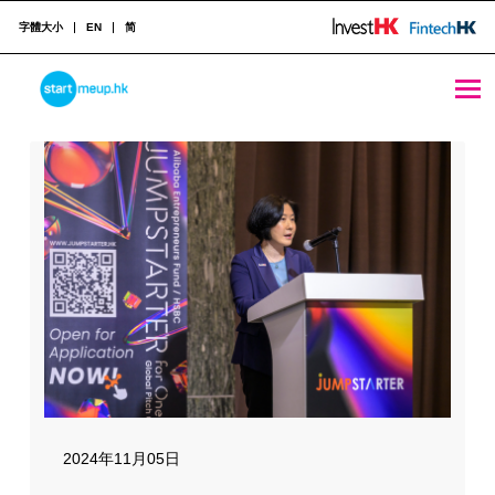
字體大小
EN
简
媒體報導
STARTMEUPHK
STARTMEUPHK FESTIVAL IS THE LEADING STARTUP AND INNOVATION CONFERENCE EVENT IN HONG KONG
2024年11月05日