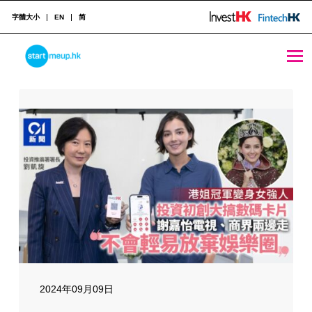
字體大小
EN
简
媒體報導
STARTMEUPHK
STARTMEUPHK FESTIVAL IS THE LEADING STARTUP AND INNOVATION CONFERENCE EVENT IN HONG KONG
2024年09月09日