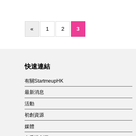
e
g
«
1
2
3
o
Previous page
r
y
快速連結
有關StartmeupHK
:
最新消息
E
活動
初創資源
n
媒體