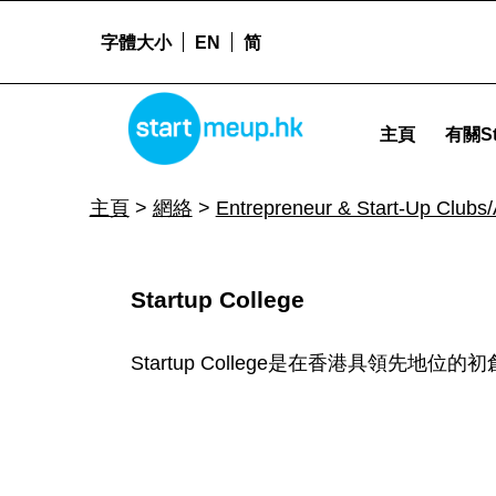
字體大小
EN
简
STARTMEUPHK
Entrepreneur & Start-Up Clubs/Associations Archives - Page 3 of 3 - Sta
主頁
有關St
STARTMEUPHK FESTIVAL IS THE LEADING STARTUP AND INNOVATION CONFERENCE EVENT IN HONG KONG
主頁
>
網絡
>
Entrepreneur & Start-Up Clubs/
R
Startup College
e
Startup College是在香港具領先地位
s
o