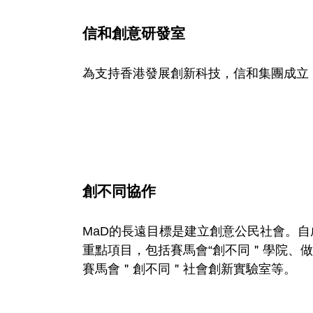
u
信和創意研發室
r
為支持香港發展創新科技，信和集團成立
c
e
C
創不同協作
a
MaD的長遠目標是建立創意公民社會。自
重點項目，包括賽馬會“創不同＂學院、
t
賽馬會＂創不同＂社會創新實驗室等。