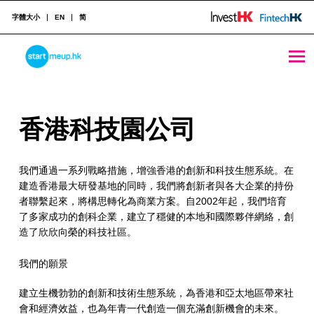
字體大小
EN
简
香港科技園公司 - StartmeupHK
STARTMEUPHK
香
香港科技園公司
STARTMEUPHK FESTIVAL IS THE LEADING STARTUP AND INNOVATION CONFERENCE EVENT IN HONG KONG
港
我們通過一系列戰略措施，增強香港的創新和科技生態系統。在
科
建造香港最大研發基地的同時，我們將創新者與各大企業的持份
技
者聯繫起來，將構思轉化為商業方案。自2002年起，我們培育
了多家成功的創科企業，建立了穩健的本地和國際夥伴網絡，創
園
造了欣欣向榮的科技社區。
公
我們的願景
司
建立生機勃勃的創新和技術生態系統，為香港和亞太地區帶來社
會和經濟效益，也為年青一代創造一個充滿創新機會的未來。