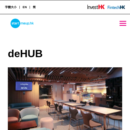
字體大小
EN
简
deHUB - StartmeupHK
STARTMEUPHK
d
deHUB
STARTMEUPHK FESTIVAL IS THE LEADING STARTUP AND INNOVATION CONFERENCE EVENT IN HONG KONG
e
H
U
B