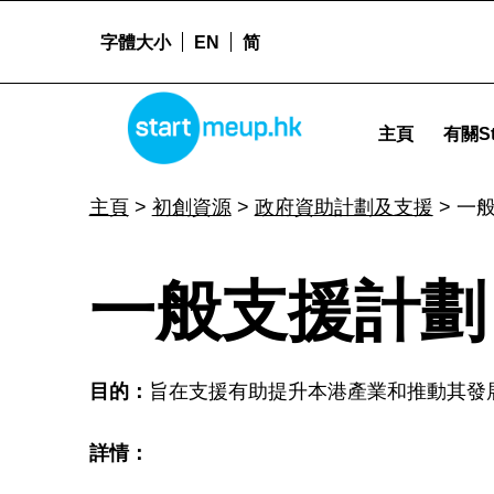
字體大小
EN
简
一般支援計劃 (GSP) - Startmeu
STARTMEUPHK
主頁
有關St
STARTMEUPHK FESTIVAL IS THE LEADING STARTUP AND INNOVATION CONFERENCE EVENT IN HONG KONG
主頁
>
初創資源
>
政府資助計劃及支援
>
一般
一
一般支援計劃 (
般
目的：
旨在支援有助提升本港產業和推動其發
支
詳情：