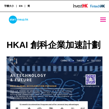
字體大小
EN
简
HKAI 創科企業加速計劃 - StartmeupHK
STARTMEUPHK
H
HKAI 創科企業加速計劃
STARTMEUPHK FESTIVAL IS THE LEADING STARTUP AND INNOVATION CONFERENCE EVENT IN HONG KONG
K
A
I
創
科
企
業