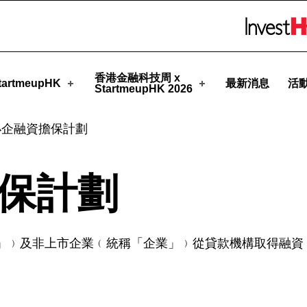
pHK
Skip to menu 
香港金融科技周 x
artmeupHK
最新消息
活
StartmeupHK 2026
小企融資擔保計劃
保計劃
」﹚及非上市企業﹙統稱「企業」﹚從貸款機構取得融資