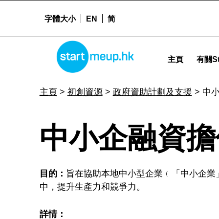
字體大小
EN
简
中小企融資擔保計劃 - Startmeu
STARTMEUPHK
主頁
有關St
STARTMEUPHK FESTIVAL IS THE LEADING STARTUP AND INNOVATION CONFERENCE EVENT IN HONG KONG
主頁
>
初創資源
>
政府資助計劃及支援
>
中
中
中小企融資擔
小
目的：
旨在協助本地中小型企業﹙「中小企業
企
中，提升生產力和競爭力。
詳情：