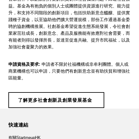
展
益。基金為有抱負的個別人士或團體提供資源進行研究、能力提
升，和支持不同階段的創新項目，包括扶助新意念醞釀、提供實
基
踐種子資金，以至協助他們擴大營運規模，部份工作通過基金委
金
聘的協創機構推展。社創基金希望促進生態系統發展，令社會創
業家茁壯成長，創新意念、產品及服務能有效應對社會需要，而
有能者則得以發揮所長，並達至促進共融、提升市民福祉，以及
加強社會凝聚力的效果。
申請資格及要求:
申請者不限於社福機構或非牟利團體。個人或
商業機構也可以申請，只要他們有創新意念並有助扶貧和增強社
區能量。
了解更多社會創新及創業發展基金
Skip back to main navigation
快速連結
有關StartmeupHK