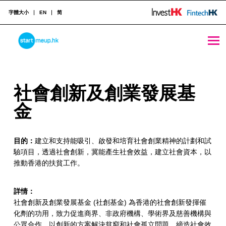
字體大小
EN
简
社會創新及創業發展基金 - StartmeupHK
STARTMEUPHK
社
社會創新及創業發展基
STARTMEUPHK FESTIVAL IS THE LEADING STARTUP AND INNOVATION CONFERENCE EVENT IN HONG KONG
會
金
創
目的：
建立和支持能吸引、啟發和培育社會創業精神的計劃和試
新
驗項目，透過社會創新，冀能產生社會效益，建立社會資本，以
及
推動香港的扶貧工作。
創
詳情：
業
社會創新及創業發展基金 (社創基金) 為香港的社會創新發揮催
化劑的功用，致力促進商界、非政府機構、學術界及慈善機構與
發
公眾合作，以創新的方案解決貧窮和社會孤立問題，締造社會效