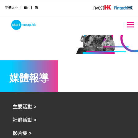
字體大小
EN
简
STARTMEUPHK
STARTMEUPHK FESTIVAL IS THE LEADING STARTUP AND INNOVATION CONFERENCE EVENT IN HONG KONG
媒體報導
主要活動 >
社群活動 >
影片集 >