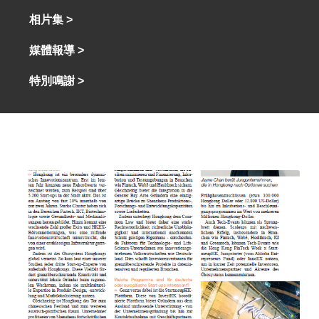
相片集 >
媒體報導 >
特別鳴謝 >